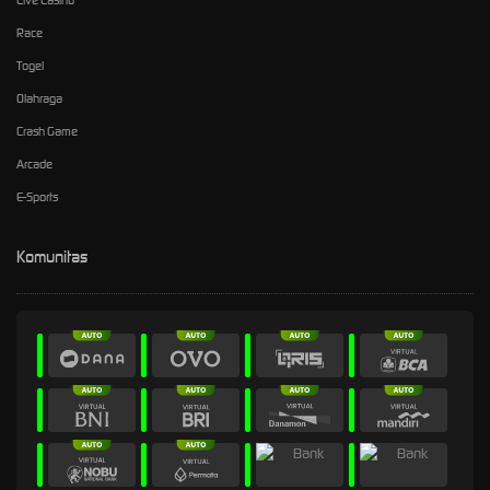
Live Casino
Race
Togel
Olahraga
Crash Game
Arcade
E-Sports
Komunitas