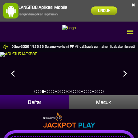
×
LANGIT88 Aplikasi Mobile
UNDUH
Jangan tampilkan lagi hari ini
ampai 30-Sep-2026 14.59.59. Selama waktu ini, PP Virtual Sports permainan tidak akan tersedi
Daftar
Masuk
JACKPOT
PLAY