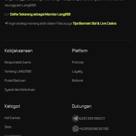
keunggulan Langit88!
👉
Daftar Sekarang sebagai Member Langit88
📢 Ingin strategi menang lebih dalam? Baca juga
Tips Bermain Slot & Live Casino
.
Kebijaksanaan
Platform
Responsible Game
Promosi
Tentang LANGIT88
Loyalty
Pusat Bantuan
Referral
Syarat dan Ketentuan
Kategori
Dukungan
Hot Games
6281385186031
Slots
+6285828836780