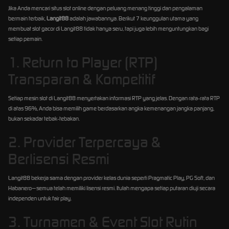
Jika Anda mencari situs slot online dengan peluang menang tinggi dan pengalaman
bermain terbaik,
Langit88
adalah jawabannya. Berikut 7 keunggulan utama yang
membuat slot gacor di Langit88 tidak hanya seru, tapi juga lebih menguntungkan bagi
setiap pemain.
1. Return to Player (RTP)
Transparan & Kompetitif
Setiap mesin slot di Langit88 menyertakan informasi RTP yang jelas. Dengan rata‑rata RTP
di atas 96%, Anda bisa memilih game berdasarkan angka kemenangan jangka panjang,
bukan sekadar tebak‑tebakan.
2. Provider Terpercaya &
Berlisensi Resmi
Langit88 bekerja sama dengan provider kelas dunia seperti Pragmatic Play, PG Soft, dan
Habanero—semua telah memiliki lisensi resmi. Itulah mengapa setiap putaran diuji secara
independen untuk fair play.
3. Turnamen & Event Slot Rutin