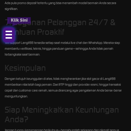
Ada pula promo deposit tertentu yang bisa menambah modal bermain Anda secara
signifikan.
7. Layanan Pelanggan 24/7 &
Klik Sini
Bantuan Proaktif
Tim support Langit88 tersedia setiap saat melalui live chat dan WhatsApp. Mereka siap
membantu verifikasi, teknis, hingga panduan game—sehingga Anda tidak pernah
terbengkalai saat bermain.
Kesimpulan
Dengan ketujuh keunggulan di atas, tidak mengherankan jika slot gacor di Langit88
memberikan nilai lebih bagi pemain. Dari RTP tinggi dan provider resmi, hingga transaksi
cepat dan customer care ramah, semua dirancang agar pengalaman Anda benar‑benar
menguntungkan.
Siap Meningkatkan Keuntungan
Anda?
Jangan tunggu kemenangan berikutnya—bergabunglah sekarang dan nikmati semua