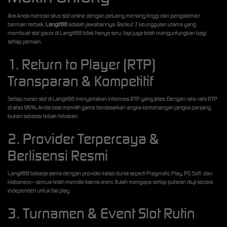
Jika Anda mencari situs slot online dengan peluang menang tinggi dan pengalaman
bermain terbaik,
Langit88
adalah jawabannya. Berikut 7 keunggulan utama yang
membuat slot gacor di Langit88 tidak hanya seru, tapi juga lebih menguntungkan bagi
setiap pemain.
1. Return to Player (RTP)
Transparan & Kompetitif
Setiap mesin slot di Langit88 menyertakan informasi RTP yang jelas. Dengan rata‑rata RTP
di atas 96%, Anda bisa memilih game berdasarkan angka kemenangan jangka panjang,
bukan sekadar tebak‑tebakan.
2. Provider Terpercaya &
Berlisensi Resmi
Langit88 bekerja sama dengan provider kelas dunia seperti Pragmatic Play, PG Soft, dan
Habanero—semua telah memiliki lisensi resmi. Itulah mengapa setiap putaran diuji secara
independen untuk fair play.
3. Turnamen & Event Slot Rutin