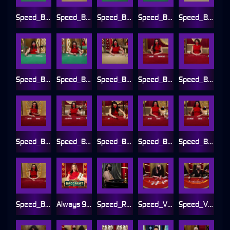
Speed_Baccarat_C
Speed_Baccarat_D
Speed_Baccarat_E
Speed_Baccarat_F
Speed_Baccarat_G
Speed_Baccarat_H
Speed_Baccarat_I
Speed_Baccarat_J
Speed_Baccarat_k
Speed_Baccarat_L
Speed_Baccarat_N
Speed_Baccarat_O
Speed_Baccarat_P
Speed_Baccarat_Q
Speed_Baccarat_R
Speed_Baccarat_S
Always 9 Baccarat
Speed_Roulette
Speed_VIP_Blackjack_A
Speed_VIP_Blackjack_B