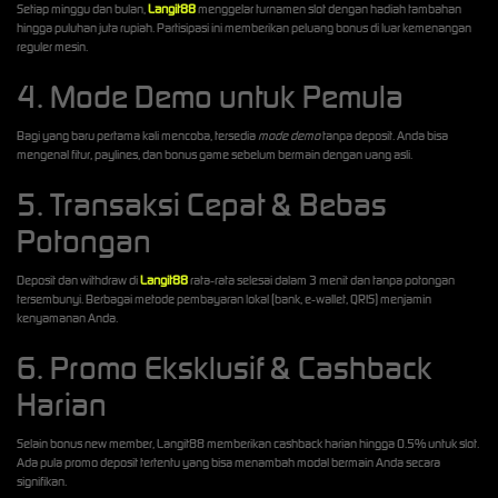
Setiap minggu dan bulan,
Langit88
menggelar turnamen slot dengan hadiah tambahan
hingga puluhan juta rupiah. Partisipasi ini memberikan peluang bonus di luar kemenangan
reguler mesin.
4. Mode Demo untuk Pemula
Bagi yang baru pertama kali mencoba, tersedia
mode demo
tanpa deposit. Anda bisa
mengenal fitur, paylines, dan bonus game sebelum bermain dengan uang asli.
5. Transaksi Cepat & Bebas
Potongan
Deposit dan withdraw di
Langit88
rata‑rata selesai dalam 3 menit dan tanpa potongan
tersembunyi. Berbagai metode pembayaran lokal (bank, e‑wallet, QRIS) menjamin
kenyamanan Anda.
6. Promo Eksklusif & Cashback
Harian
Selain bonus new member, Langit88 memberikan cashback harian hingga 0.5% untuk slot.
Ada pula promo deposit tertentu yang bisa menambah modal bermain Anda secara
signifikan.