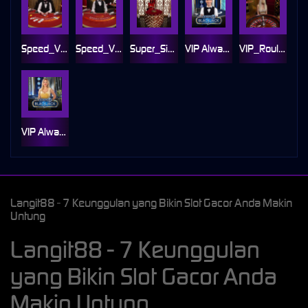
Speed_VIP_Blackjack_C
Speed_VIP_Blackjack_D
Super_Sic_Bo
VIP Always 6 Blackjack 2
VIP_Roulette
VIP Always 6 Blackjack 3
Langit88 - 7 Keunggulan yang Bikin Slot Gacor Anda Makin
Untung
Langit88 - 7 Keunggulan
yang Bikin Slot Gacor Anda
Makin Untung