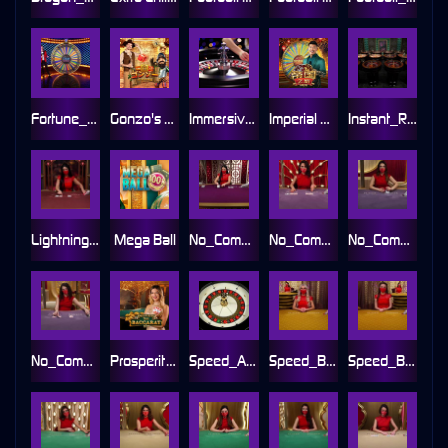
Fortune_Wheel
Gonzo's Treasure Map
Immersive_Roulette
Imperial Quest
Instant_Roulette
Lightning_Baccarat
Mega Ball
No_Comm_Baccarat
No_Comm_Speed_Baccarat_A
No_Comm_Speed_Baccarat_B
No_Comm_Speed_Baccarat_C
Prosperity Tree Baccarat
Speed_Auto_Roulette
Speed_Baccarat_A
Speed_Baccarat_B