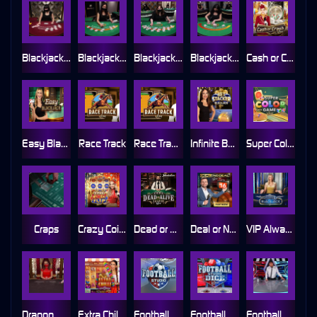
Blackjack_VIP_Z
Blackjack_White_A
Blackjack_White_B
Blackjack_White_C
Cash or Crash
Easy Blackjack
Race Track
Race Track First Person
Infinite Bet Stacker Blackjack
Super Color Game
Craps
Crazy Coin Flip
Dead or Alive: Saloon
Deal or No Deal
VIP Always 6 Blackjack 1
Dragon_Tiger
Extra Chilli Epic Spin
Football Studio
Football Studio Dice
Football_Studio