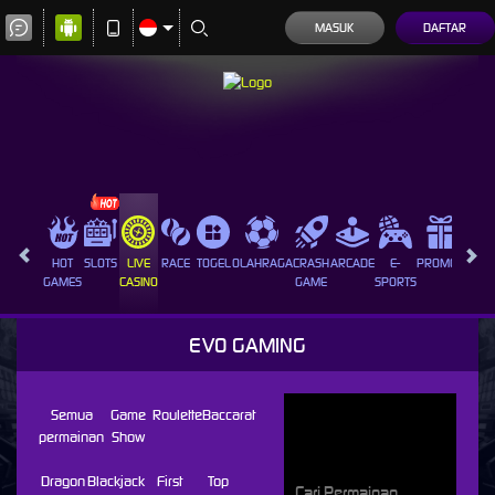
MASUK
DAFTAR
HOT
SLOTS
LIVE
RACE
TOGEL
OLAHRAGA
CRASH
ARCADE
E-
PROMOSI
GAMES
CASINO
GAME
SPORTS
EVO GAMING
Semua
Game
Roulette
Baccarat
permainan
Show
Dragon
Blackjack
First
Top