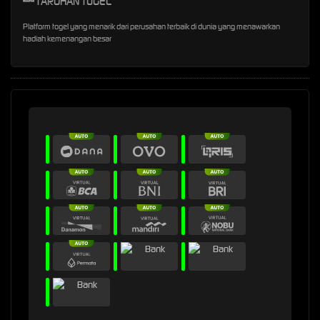
TARUHAN TOGEL
Platform togel yang menarik dari perusahan terbaik di dunia yang menawarkan
hadiah kemenangan besar