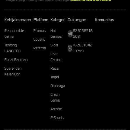
Kebijaksanaan
Platform
Kategori
Dukungan
Komunitas
Responsible
Promosi
Hot
628138518
Game
Games
6031
Loyalty
Tentang
Slots
+62831842
Referral
LANGIT88
43749
Live
Pusat Bantuan
Casino
Syarat dan
Race
Ketentuan
Togel
Olahraga
Crash
Game
Arcade
E-Sports