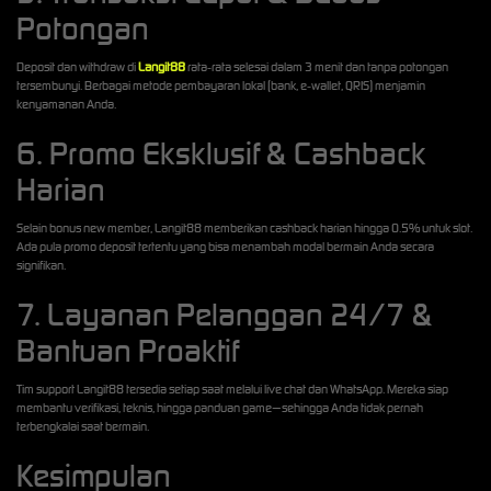
Potongan
Deposit dan withdraw di
Langit88
rata‑rata selesai dalam 3 menit dan tanpa potongan
tersembunyi. Berbagai metode pembayaran lokal (bank, e‑wallet, QRIS) menjamin
kenyamanan Anda.
6. Promo Eksklusif & Cashback
Harian
Selain bonus new member, Langit88 memberikan cashback harian hingga 0.5% untuk slot.
Ada pula promo deposit tertentu yang bisa menambah modal bermain Anda secara
signifikan.
7. Layanan Pelanggan 24/7 &
Bantuan Proaktif
Tim support Langit88 tersedia setiap saat melalui live chat dan WhatsApp. Mereka siap
membantu verifikasi, teknis, hingga panduan game—sehingga Anda tidak pernah
terbengkalai saat bermain.
Kesimpulan