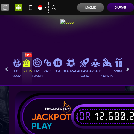
MASUK
DAFTAR
HOT
SLOTS
LIVE
RACE
TOGEL
OLAHRAGA
CRASH
ARCADE
E-
PROMOSI
GAMES
CASINO
GAME
SPORTS
IDR
12,680,
JACKPOT
PLAY