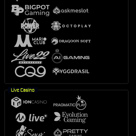
Live Casino