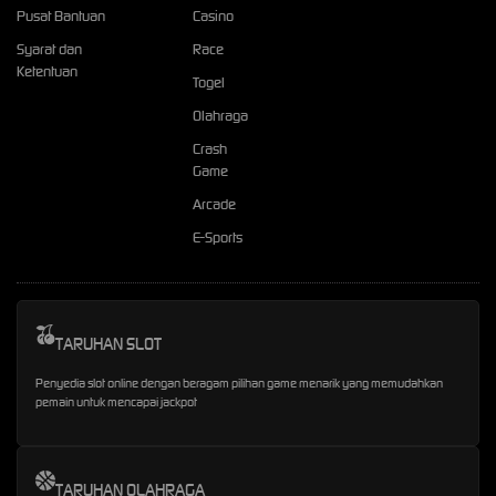
Pusat Bantuan
Casino
Syarat dan
Race
Ketentuan
Togel
Olahraga
Crash
Game
Arcade
E-Sports
TARUHAN SLOT
Penyedia slot online dengan beragam pilihan game menarik yang memudahkan
pemain untuk mencapai jackpot
TARUHAN OLAHRAGA