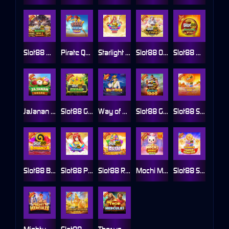
Slot88 Mahjong Wins 3 Black Scatter
Pirate Quest 1000
Starlight Princess 1000
Slot88 Olympus
Slot88 Mahjong Wins 2
JaJanan Pasar
Slot88 Gems
Way of Ninja
Slot88 Gates of Gatot Kaca 1000
Slot88 Sweet Bonanza 1000
Slot88 Bonanza
Slot88 Princess
Slot88 Rush
Mochi Mania 1000
Slot88 Sweet Bonanza Super Scatter