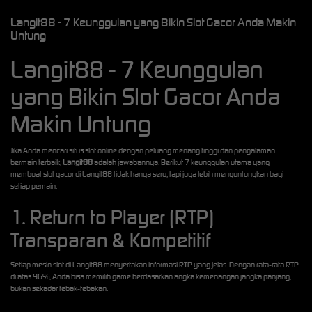
Langit88 - 7 Keunggulan yang Bikin Slot Gacor Anda Makin
Untung
Langit88 - 7 Keunggulan
yang Bikin Slot Gacor Anda
Makin Untung
Jika Anda mencari situs slot online dengan peluang menang tinggi dan pengalaman
bermain terbaik,
Langit88
adalah jawabannya. Berikut 7 keunggulan utama yang
membuat slot gacor di Langit88 tidak hanya seru, tapi juga lebih menguntungkan bagi
setiap pemain.
1. Return to Player (RTP)
Transparan & Kompetitif
Setiap mesin slot di Langit88 menyertakan informasi RTP yang jelas. Dengan rata‑rata RTP
di atas 96%, Anda bisa memilih game berdasarkan angka kemenangan jangka panjang,
bukan sekadar tebak‑tebakan.