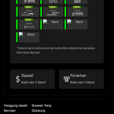
* Selama bank maintenance dan bank offline deposit dan penarikan
tidak dapat diproses
Deposit
Penarikan
Rata-rata 3 Menit
Rata-rata 5 Menit
Tanggung Jawab
Browser Yang
Bermain
Didukung