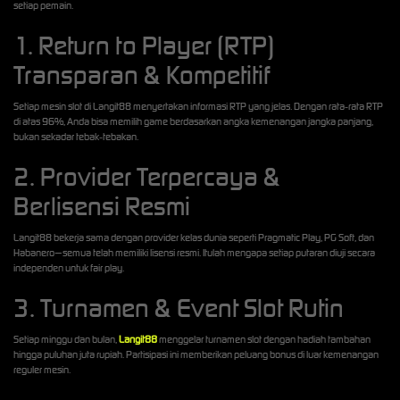
setiap pemain.
1. Return to Player (RTP)
Transparan & Kompetitif
Setiap mesin slot di Langit88 menyertakan informasi RTP yang jelas. Dengan rata‑rata RTP
di atas 96%, Anda bisa memilih game berdasarkan angka kemenangan jangka panjang,
bukan sekadar tebak‑tebakan.
2. Provider Terpercaya &
Berlisensi Resmi
Langit88 bekerja sama dengan provider kelas dunia seperti Pragmatic Play, PG Soft, dan
Habanero—semua telah memiliki lisensi resmi. Itulah mengapa setiap putaran diuji secara
independen untuk fair play.
3. Turnamen & Event Slot Rutin
Setiap minggu dan bulan,
Langit88
menggelar turnamen slot dengan hadiah tambahan
hingga puluhan juta rupiah. Partisipasi ini memberikan peluang bonus di luar kemenangan
reguler mesin.