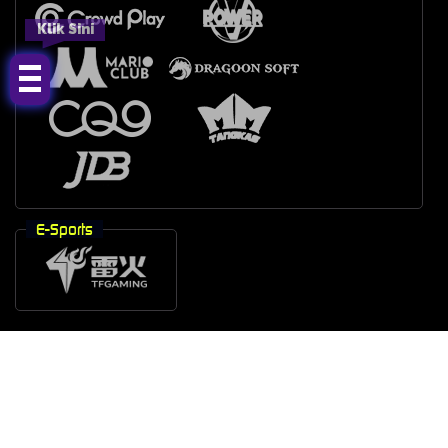
Klik Sini
E-Sports