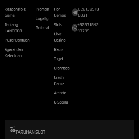
Responsible
Promosi
Hot
628138518
Game
Games
6031
Loyalty
Tentang
Slots
+62831842
Referral
LANGIT88
43749
Live
Pusat Bantuan
Casino
Syarat dan
Race
Ketentuan
Togel
Olahraga
Crash
Game
Arcade
E-Sports
TARUHAN SLOT