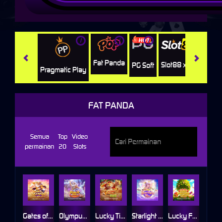
i
i
i
i
i
Facha
Fat Panda
Slot88 x PP
PG Soft
Pragmatic Play
FAT PANDA
Semua
Top
Video
permainan
20
Slots
Gates of Olympus POP
Olympus Wins
Lucky Tiger 1000
Starlight Wins
Lucky Fortune Tree