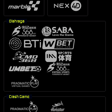
Olahraga
Crash Game