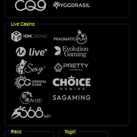
Live Casino
Race
Togel