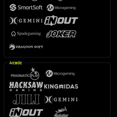
Arcade