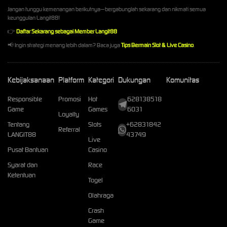
Jangan tunggu kemenangan berikutnya—bergabunglah sekarang dan nikmati semua
keunggulan Langit88!
👉
Daftar Sekarang sebagai Member Langit88
📢 Ingin strategi menang lebih dalam? Baca juga
Tips Bermain Slot & Live Casino
.
Kebijaksanaan
Platform
Kategori
Dukungan
Komunitas
Responsible
Promosi
Hot
628138518
Game
Games
6031
Loyalty
Tentang
Slots
+62831842
Referral
LANGIT88
43749
Live
Pusat Bantuan
Casino
Syarat dan
Race
Ketentuan
Togel
Olahraga
Crash
Game