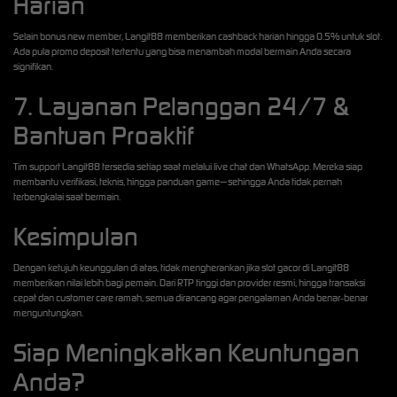
Harian
Selain bonus new member, Langit88 memberikan cashback harian hingga 0.5% untuk slot.
Ada pula promo deposit tertentu yang bisa menambah modal bermain Anda secara
signifikan.
7. Layanan Pelanggan 24/7 &
Bantuan Proaktif
Tim support Langit88 tersedia setiap saat melalui live chat dan WhatsApp. Mereka siap
membantu verifikasi, teknis, hingga panduan game—sehingga Anda tidak pernah
terbengkalai saat bermain.
Kesimpulan
Dengan ketujuh keunggulan di atas, tidak mengherankan jika slot gacor di Langit88
memberikan nilai lebih bagi pemain. Dari RTP tinggi dan provider resmi, hingga transaksi
cepat dan customer care ramah, semua dirancang agar pengalaman Anda benar‑benar
menguntungkan.
Siap Meningkatkan Keuntungan
Anda?