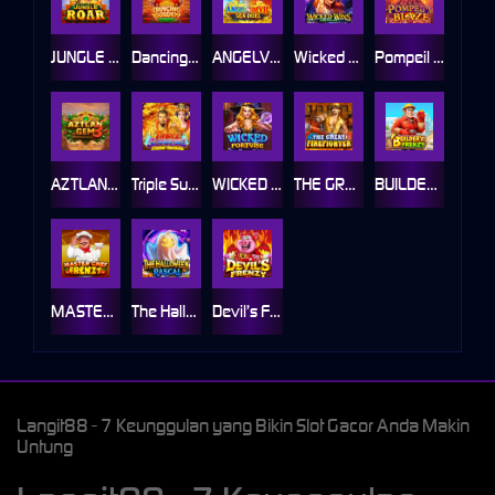
JUNGLE ROAR
Dancing Golden Drums
ANGELVSDEVIL SEA DUEL
Wicked Wins: Crystals
Pompeil Blaze
AZTLAN GEMS3
Triple Supreme Xtreme Treasure
WICKED FORTUNE
THE GREAT FIREFIGHTER
BUILDER'S FRENZY
MASTER CHEF FRENZY
The Halloween Rascal
Devil’s Frenzy
Langit88 - 7 Keunggulan yang Bikin Slot Gacor Anda Makin
Untung