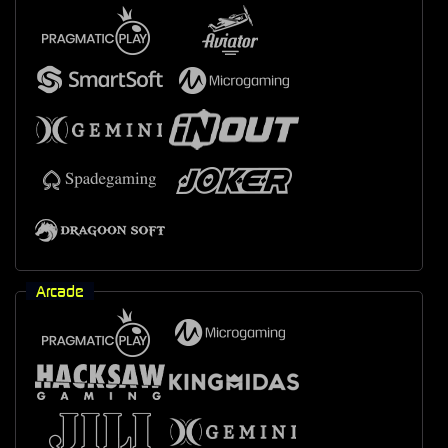
Arcade