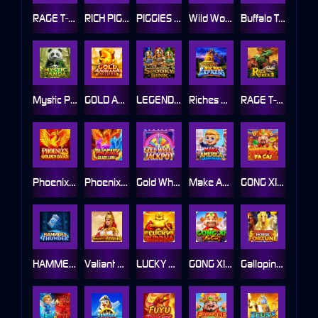
RAGE T-REX
RICH PIGGIES WORLD
PIGGIES WEALTHY ANGELIC
Wild Wolf Xtreme
Buffalo Triple Fury
Mystic Panda
GOLD AROWANA
LEGEND OF SPOOKY LINK
Riches Express
RAGE T-REX 2
Phoenix's Golden Basin
Phoenix Blaze Link
Gold Wheel Jackpot
Make America Great Again
GONG XI FA CAI
HAMMER OF THUNDER
Valiant of Athena
LUCKY BUDDHA
GONG XI FA CAI
Galloping Horse Fortune