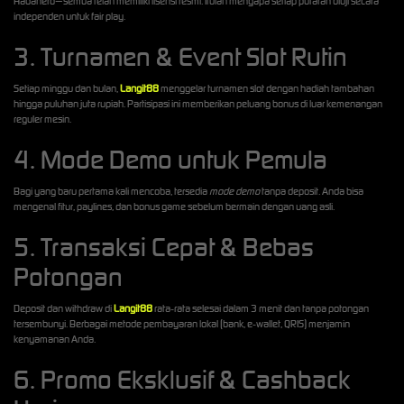
Habanero—semua telah memiliki lisensi resmi. Itulah mengapa setiap putaran diuji secara
independen untuk fair play.
3. Turnamen & Event Slot Rutin
Setiap minggu dan bulan,
Langit88
menggelar turnamen slot dengan hadiah tambahan
hingga puluhan juta rupiah. Partisipasi ini memberikan peluang bonus di luar kemenangan
reguler mesin.
4. Mode Demo untuk Pemula
Bagi yang baru pertama kali mencoba, tersedia
mode demo
tanpa deposit. Anda bisa
mengenal fitur, paylines, dan bonus game sebelum bermain dengan uang asli.
5. Transaksi Cepat & Bebas
Potongan
Deposit dan withdraw di
Langit88
rata‑rata selesai dalam 3 menit dan tanpa potongan
tersembunyi. Berbagai metode pembayaran lokal (bank, e‑wallet, QRIS) menjamin
kenyamanan Anda.
6. Promo Eksklusif & Cashback