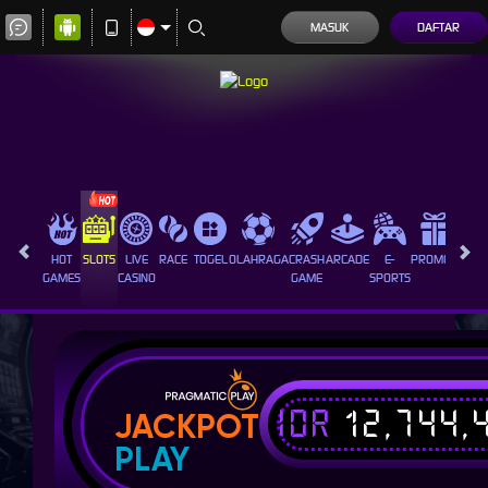
MASUK
DAFTAR
HOT
SLOTS
LIVE
RACE
TOGEL
OLAHRAGA
CRASH
ARCADE
E-
PROMOSI
GAMES
CASINO
GAME
SPORTS
IDR
12,744,
JACKPOT
PLAY