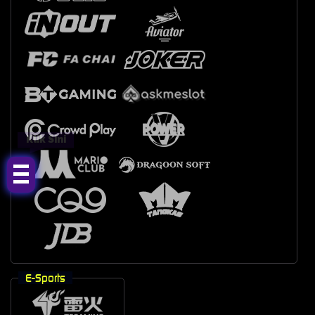
Klik Sini
E-Sports