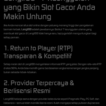
yang Bikin Slot Gacor Anda
Makin Untung
Jika Anda mencari situs slot online dengan peluang menang tinggi dan pengalaman
bermain terbaik,
Langit88
adalah jawabannya. Berikut 7 keunggulan utama yang
membuat slot gacor di Langit88 tidak hanya seru, tapi juga lebih menguntungkan bagi
setiap pemain.
1. Return to Player (RTP)
Transparan & Kompetitif
Setiap mesin slot di Langit88 menyertakan informasi RTP yang jelas. Dengan rata‑rata RTP
di atas 96%, Anda bisa memilih game berdasarkan angka kemenangan jangka panjang,
bukan sekadar tebak‑tebakan.
2. Provider Terpercaya &
Berlisensi Resmi
Langit88 bekerja sama dengan provider kelas dunia seperti Pragmatic Play, PG Soft, dan
Habanero—semua telah memiliki lisensi resmi. Itulah mengapa setiap putaran diuji secara