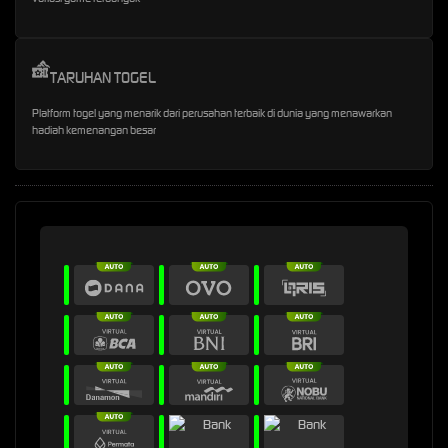
TARUHAN TOGEL
Platform togel yang menarik dari perusahan terbaik di dunia yang menawarkan
hadiah kemenangan besar