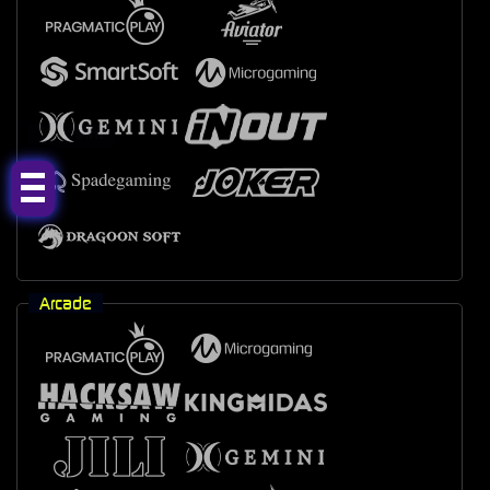
Klik Sini
Arcade