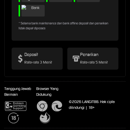
* Selama bank maintenance dan bank offline deposit dan penarikan
tidak dapat diproses
Deposit
Penarikan
Rata-rata 3 Menit
Rata-rata 5 Menit
Tanggung Jawab
Browser Yang
Bermain
Didukung
©2026 LANGIT88. Hak cipta
dilindungi | 18+