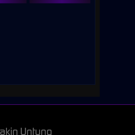
Makin Untung