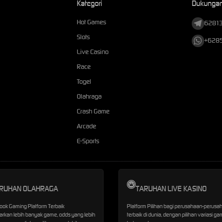
Kategori
Dukunga
Hot Games
6281
Slots
+628
Live Casino
Race
Togel
Olahraga
Crash Game
Arcade
E-Sports
RUHAN OLAHRAGA
TARUHAN LIVE KASINO
ook Gaming Platform Terbaik
Platform Pilihan bagi perusahaan-perusa
kan lebih banyak game, odds yang lebih
terbaik di dunia, dengan pilihan variasi g