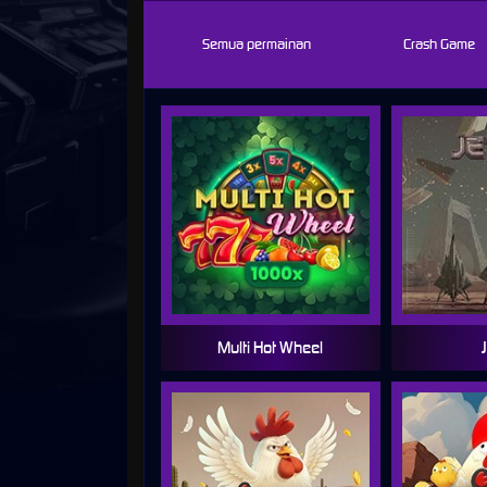
Semua permainan
Crash Game
Multi Hot Wheel