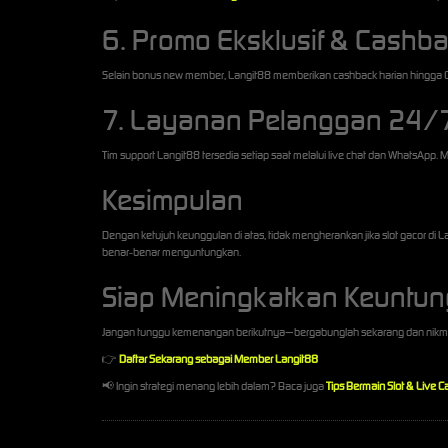
6. Promo Eksklusif & Cashba
Selain bonus new member, Langit88 memberikan cashback harian hingga 0.
7. Layanan Pelanggan 24/7
Tim support Langit88 tersedia setiap saat melalui live chat dan WhatsApp.
Kesimpulan
Dengan ketujuh keunggulan di atas, tidak mengherankan jika slot gacor di 
benar‑benar menguntungkan.
Siap Meningkatkan Keuntu
Jangan tunggu kemenangan berikutnya—bergabunglah sekarang dan nikm
👉
Daftar Sekarang sebagai Member Langit88
📢 Ingin strategi menang lebih dalam? Baca juga
Tips Bermain Slot & Live C